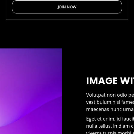
JOIN NOW
IMAGE WI
Volutpat non odio pell
vestibulum nisl fames
maecenas nunc urna 
Eget et enim, id fauci
nulla tellus. In diam
viverra turpis morbi 