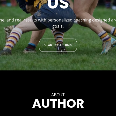
US
line, and real results with personalized coaching designed ar
goals.
START COACHING
ABOUT
AUTHOR